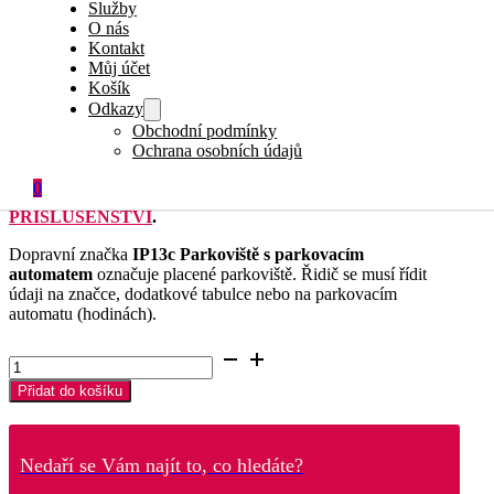
Služby
O nás
865.15
Kč
vč. DPH
Kontakt
Můj účet
715.00
Kč
bez DPH
Košík
Odkazy
Skladem
Obchodní podmínky
Ochrana osobních údajů
Tato dopravní značka se ke
sloupku
či
JAKLu
upevňuje
0
pomocí 2ks
objímek
, které můžete objednat v sekci
PŘÍSLUŠENSTVÍ
.
Dopravní značka
IP13c Parkoviště s parkovacím
automatem
označuje placené parkoviště. Řidič se musí řídit
údaji na značce, dodatkové tabulce nebo na parkovacím
automatu (hodinách).
Parkoviště
s
Přidat do košíku
parkovacím
automatem
-
IP13c
Nedaří se Vám najít to, co hledáte?
množství