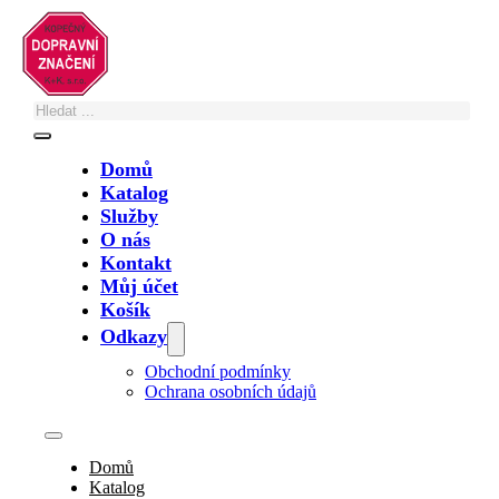
Přeskočit na hlavní obsah
Přeskočit na zápatí
Domů
Katalog
Služby
O nás
Zastupujete město, obec, nebo technické
Kontakt
služby?
Můj účet
Košík
Své poptávky a objednávky na fakturu
vyřídíte zde
. Případně nám napište
Odkazy
na
info@znacky.com
nebo zavolejte na
+420 602 502 243
.
Obchodní podmínky
Ochrana osobních údajů
Parkoviště s parkovacím automatem –
Domů
IP13c
Katalog