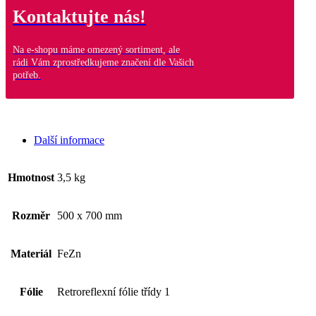
Kontaktujte nás!
Na e-shopu máme omezený sortiment, ale
rádi Vám zprostředkujeme značení dle Vašich
potřeb.
Další informace
Hmotnost
3,5 kg
Rozměr
500 x 700 mm
Materiál
FeZn
Fólie
Retroreflexní fólie třídy 1