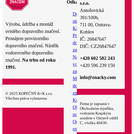
Odkazy
s.r.o.
Antošovická
Domovská
391/100b,
stránka
Výroba, údržba a montáž
711 00, Ostrava-
Katalog
svislého dopravního značení.
Koblov
Pronájem
Pronájem provizorního
IČ: 26847647
dopravního
dopravního značení. Nástřik
DIČ: CZ26847647
značení
vodorovného dopravního
Nástřik
+420 602 502 243
značení.
Na trhu od roku
vodorovného
+420 596 239 150
1991.
značení
info@znacky.com
Montáž
dopravního
značení
© 2025 KOPEČNÝ K+K s.r.o.
Všechna práva vyhrazena.
Kontakt
Firma je zapsaná v
Obchodní
Obchodním rejstříku,
vedeném Krajským
podmínky
soudem v Ostravě oddíl
Ochrana
C, vložka 40430.
osobních