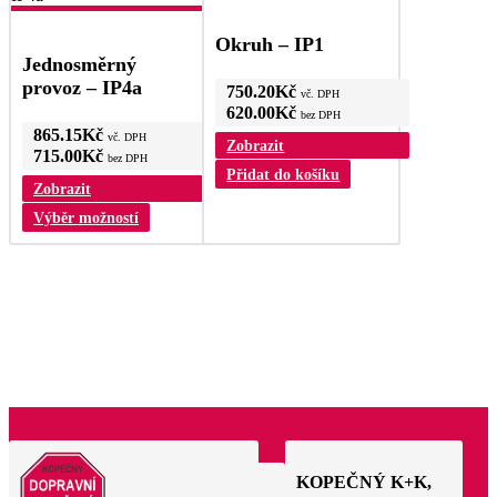
Okruh – IP1
Jednosměrný
provoz – IP4a
750.20
Kč
vč. DPH
620.00
Kč
bez DPH
865.15
Kč
vč. DPH
Zobrazit
715.00
Kč
bez DPH
Přidat do košíku
Zobrazit
Výběr možností
KOPEČNÝ K+K,