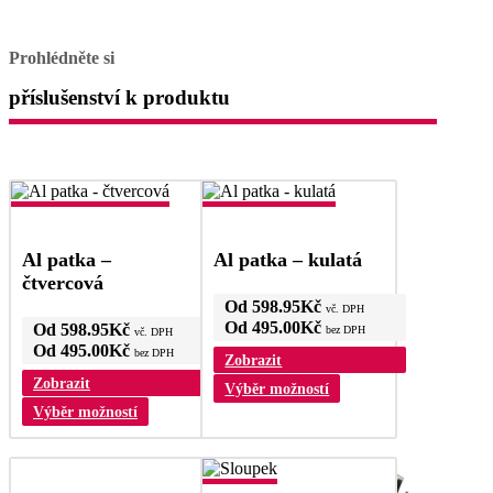
Prohlédněte si
příslušenství k produktu
Al patka –
Al patka – kulatá
čtvercová
Od
598.95
Kč
vč. DPH
Od
495.00
Kč
Od
598.95
Kč
bez DPH
vč. DPH
Od
495.00
Kč
bez DPH
Zobrazit
Zobrazit
Tento
Výběr možností
produkt
Tento
Výběr možností
má
produkt
více
má
variant.
více
Možnosti
variant.