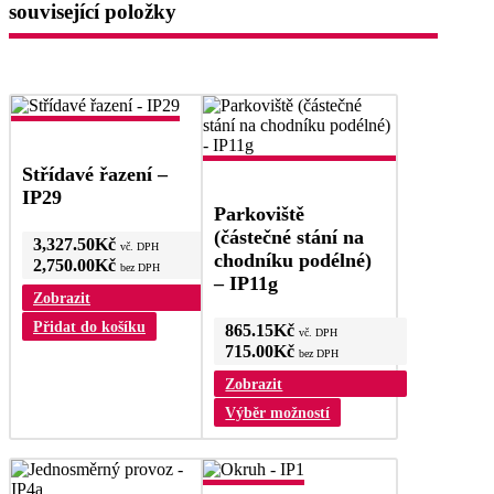
lze
související položky
vybrat
na
stránce
produktu
Střídavé řazení –
IP29
Parkoviště
(částečné stání na
3,327.50
Kč
vč. DPH
chodníku podélné)
2,750.00
Kč
bez DPH
– IP11g
Zobrazit
Přidat do košíku
865.15
Kč
vč. DPH
715.00
Kč
bez DPH
Zobrazit
Výběr možností