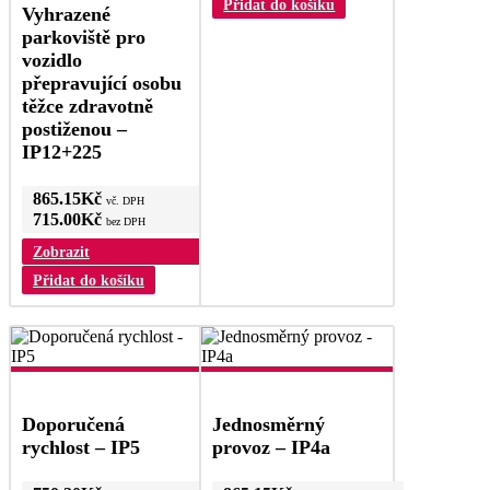
Přidat do košíku
Vyhrazené
parkoviště pro
vozidlo
přepravující osobu
těžce zdravotně
postiženou –
IP12+225
865.15
Kč
vč. DPH
715.00
Kč
bez DPH
Zobrazit
Přidat do košíku
Doporučená
Jednosměrný
rychlost – IP5
provoz – IP4a