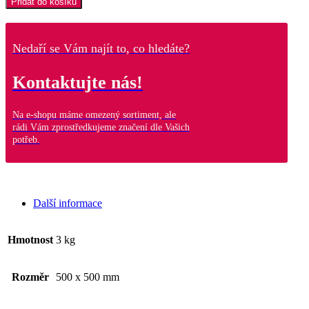
Přidat do košíku
IP1
množství
Nedaří se Vám najít to, co hledáte?
Kontaktujte nás!
Na e-shopu máme omezený sortiment, ale
rádi Vám zprostředkujeme značení dle Vašich
potřeb.
Další informace
Hmotnost
3 kg
Rozměr
500 x 500 mm