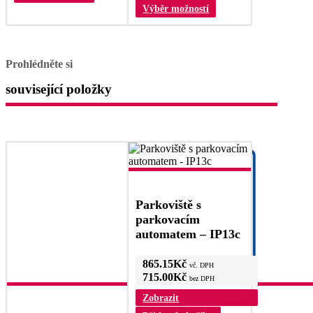
produkt
Tento
Výběr možností
má
produkt
více
má
variant.
více
Možnosti
variant.
Prohlédněte si
lze
Možnosti
vybrat
lze
související položky
na
vybrat
stránce
na
produktu
stránce
produktu
Parkoviště s
parkovacím
automatem – IP13c
865.15
Kč
vč. DPH
715.00
Kč
bez DPH
Zobrazit