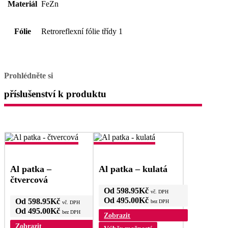
Materiál
FeZn
Fólie
Retroreflexní fólie třídy 1
Prohlédněte si
příslušenství k produktu
Al patka –
Al patka – kulatá
čtvercová
Od
598.95
Kč
vč. DPH
Od
495.00
Kč
Od
598.95
Kč
bez DPH
vč. DPH
Od
495.00
Kč
bez DPH
Zobrazit
Zobrazit
Tento