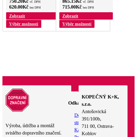
750.20
Kč
865.15
Kč
vč. DPH
vč. DPH
620.00
Kč
715.00
Kč
bez DPH
bez DPH
Zobrazit
Zobrazit
Výběr možností
Výběr možností
KOPEČNÝ K+K,
Odkazy
s.r.o.
Antošovická
Domovská
391/100b,
stránka
Výroba, údržba a montáž
711 00, Ostrava-
Katalog
svislého dopravního značení.
Koblov