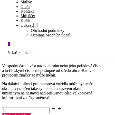
Služby
750.20
Kč
vč. DPH
O nás
620.00
Kč
bez DPH
Kontakt
Můj účet
Košík
Skladem
Odkazy
Obchodní podmínky
Tato dopravní značka se ke
sloupku
či
JAKLu
upevňuje
Ochrana osobních údajů
pomocí 2ks
objímek
, které můžete objednat v sekci
PŘÍSLUŠENSTVÍ
.
0
Dopravní značka
IP1 Okruh
označuje dopravní okruh
V košíku nic není.
zřízený pro objíždění obce nebo její části.
Ve spodní části uvést název okruhu nebo jeho pořadové číslo,
a to římskými číslicemi postupně od středu obce. Barevné
provedení značky se může měnit.
Na dálnici a silnici pro motorová vozidla může být směr
okruhu vyznačen také symbolem a názvem okruhu
umístěným na nástavci nad příslušnou části velkoplošné
informativní značky směrové.
Okruh
-