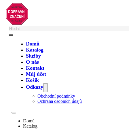
Přeskočit na hlavní obsah
Přeskočit na zápatí
Domů
Katalog
Služby
O nás
Zastupujete město, obec, nebo technické
Kontakt
služby?
Můj účet
Košík
Své poptávky a objednávky na fakturu
vyřídíte zde
. Případně nám napište
Odkazy
na
info@znacky.com
nebo zavolejte na
+420 602 502 243
.
Obchodní podmínky
Ochrana osobních údajů
Okruh – IP1
Domů
Katalog