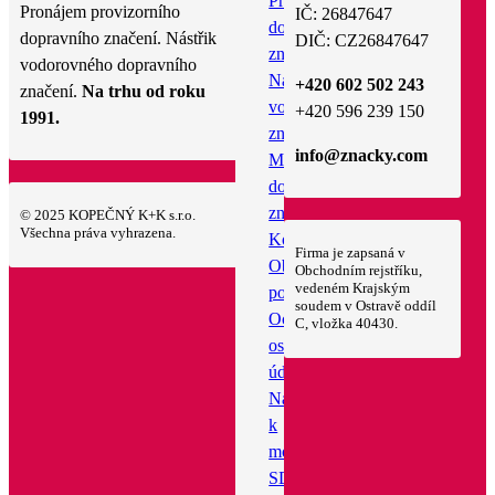
Pronájem
Pronájem provizorního
IČ: 26847647
dopravního
dopravního značení. Nástřik
DIČ: CZ26847647
značení
vodorovného dopravního
Nástřik
+420 602 502 243
značení.
Na trhu od roku
vodorovného
+420 596 239 150
1991.
značení
info@znacky.com
Montáž
dopravního
značení
© 2025 KOPEČNÝ K+K s.r.o.
Všechna práva vyhrazena.
Kontakt
Firma je zapsaná v
Obchodní
Obchodním rejstříku,
vedeném Krajským
podmínky
soudem v Ostravě oddíl
Ochrana
C, vložka 40430.
osobních
údajů
Návod
k
montáží
SDZ