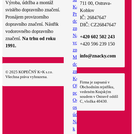
Výroba, údržba a montáž
711 00, Ostrava-
Katalog
svislého dopravního značení.
Koblov
Pronájem
Pronájem provizorního
IČ: 26847647
dopravního
dopravního značení. Nástřik
DIČ: CZ26847647
značení
vodorovného dopravního
Nástřik
+420 602 502 243
značení.
Na trhu od roku
vodorovného
+420 596 239 150
1991.
značení
info@znacky.com
Montáž
dopravního
značení
© 2025 KOPEČNÝ K+K s.r.o.
Všechna práva vyhrazena.
Kontakt
Firma je zapsaná v
Obchodní
Obchodním rejstříku,
vedeném Krajským
podmínky
soudem v Ostravě oddíl
Ochrana
C, vložka 40430.
osobních
údajů
Návod
k