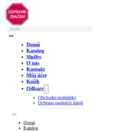
Přeskočit na hlavní obsah
Přeskočit na zápatí
Domů
Katalog
Služby
O nás
Kategorie produktu
Kontakt
Můj účet
Košík
Odkazy
Dodatkové tabulky
Obchodní podmínky
Doporučené značky
Ochrana osobních údajů
Informativní značky jiné
Informativní značky provozní
Informativní značky směrové
Informativní značky zónové
Domů
Katalog
Ostatní