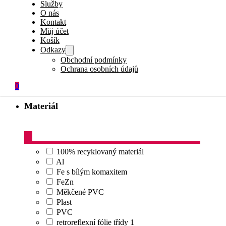
Služby
Příkazové značky
O nás
Příslušenství + dopravní zařízení
Kontakt
Sloupek
Můj účet
Upravující přednost
Košík
Výstražné značky
Odkazy
Zákazové značky
Obchodní podmínky
Značky na přání
Ochrana osobních údajů
Zvýrazněné dopravní značky
0
Materiál
100% recyklovaný materiál
Al
Fe s bílým komaxitem
FeZn
Měkčené PVC
Plast
PVC
retroreflexní fólie třídy 1