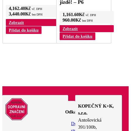
jízdě! – P6
4,162.40
Kč
vč. DPH
3,440.00
Kč
1,161.60
Kč
bez DPH
vč. DPH
960.00
Kč
bez DPH
Zobrazit
Zobrazit
Přidat do košíku
Přidat do košíku
KOPEČNÝ K+K,
Odkazy
s.r.o.
Antošovická
Domovská
391/100b,
stránka