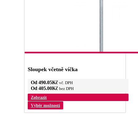
Sloupek včetně víčka
Od
490.05
Kč
vč. DPH
Od
405.00
Kč
bez DPH
Zobrazit
Tento
Výběr možností
produkt
má
více
variant.
Možnosti