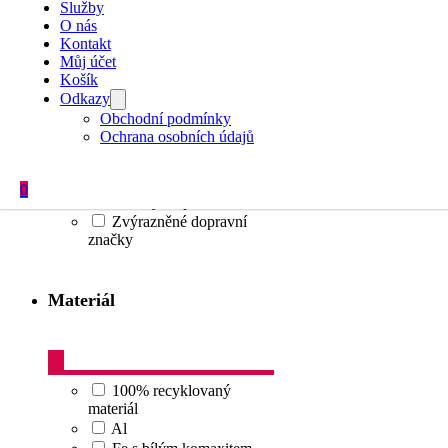
Informativní značky
Služby
zónové
O nás
Kontakt
Ostatní
Můj účet
Příkazové značky
Košík
Příslušenství + dopravní
Odkazy
zařízení
Obchodní podmínky
Sloupek
Ochrana osobních údajů
Upravující přednost
Výstražné značky
Zákazové značky
0
Značky na přání
Zvýrazněné dopravní
značky
Materiál
100% recyklovaný
materiál
Al