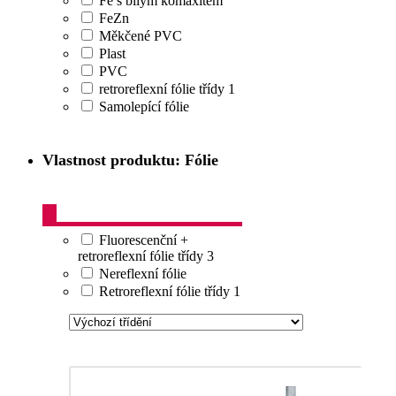
Fe s bílým komaxitem
FeZn
Měkčené PVC
Plast
PVC
retroreflexní fólie třídy 1
Samolepící fólie
Vlastnost produktu: Fólie
Fluorescenční +
retroreflexní fólie třídy 3
Nereflexní fólie
Retroreflexní fólie třídy 1