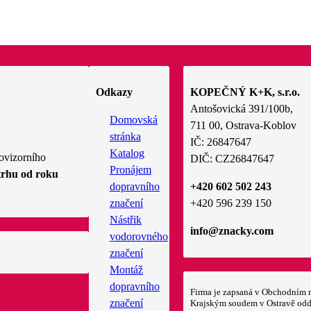
Odkazy
KOPEČNÝ K+K, s.r.o.
Antošovická 391/100b,
Domovská
711 00, Ostrava-Koblov
stránka
IČ: 26847647
Katalog
ovizorního
DIČ: CZ26847647
Pronájem
trhu od roku
dopravního
+420 602 502 243
značení
+420 596 239 150
Nástřik
info@znacky.com
vodorovného
značení
Montáž
dopravního
Firma je zapsaná v Obchodním r
značení
Krajským soudem v Ostravě odd