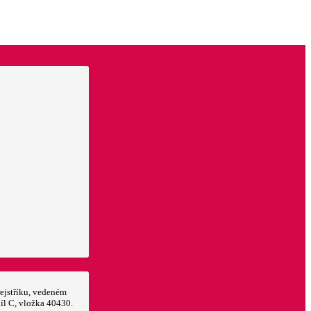
ejstříku, vedeném
íl C, vložka 40430.