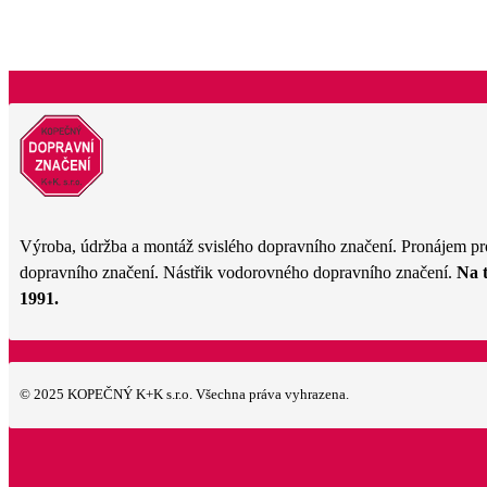
lze
vybrat
na
stránce
produktu
Výroba, údržba a montáž svislého dopravního značení. Pronájem pr
dopravního značení. Nástřik vodorovného dopravního značení.
Na 
1991.
© 2025 KOPEČNÝ K+K s.r.o. Všechna práva vyhrazena.