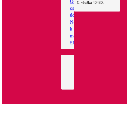
Ochrana
C, vložka 40430.
osobních
údajů
Návod
k
montáží
SDZ