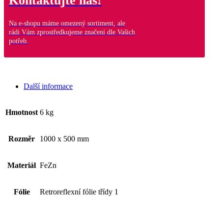
Kontaktujte nás!
Na e-shopu máme omezený sortiment, ale
rádi Vám zprostředkujeme značení dle Vašich
potřeb.
Další informace
Hmotnost
6 kg
Rozměr
1000 x 500 mm
Materiál
FeZn
Fólie
Retroreflexní fólie třídy 1