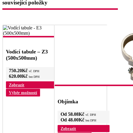
související položky
na
vybrat
stránce
na
produktu
stránce
produktu
Vodící tabule – Z3
(500x500mm)
750.20
Kč
vč. DPH
620.00
Kč
bez DPH
Zobrazit
Tento
Výběr možností
produkt
Objímka
má
více
variant.
Od
58.08
Kč
vč. DPH
Možnosti
Od
48.00
Kč
bez DPH
lze
Zobrazit
vybrat