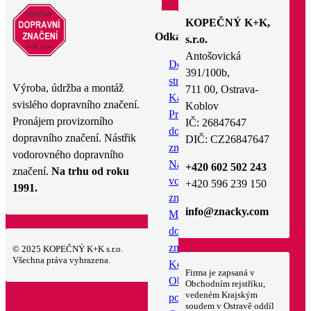
KOPEČNÝ K+K,
Odkazy
s.r.o.
Antošovická
Domovská
391/100b,
stránka
Výroba, údržba a montáž
711 00, Ostrava-
Katalog
svislého dopravního značení.
Koblov
Pronájem
Pronájem provizorního
IČ: 26847647
dopravního
dopravního značení. Nástřik
DIČ: CZ26847647
značení
vodorovného dopravního
Nástřik
+420 602 502 243
značení.
Na trhu od roku
vodorovného
+420 596 239 150
1991.
značení
info@znacky.com
Montáž
dopravního
značení
© 2025 KOPEČNÝ K+K s.r.o.
Všechna práva vyhrazena.
Kontakt
Firma je zapsaná v
Obchodní
Obchodním rejstříku,
vedeném Krajským
podmínky
soudem v Ostravě oddíl