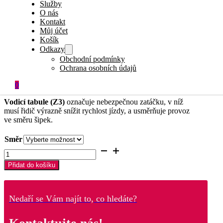
Služby
1,197.90
Kč
vč. DPH
O nás
990.00
Kč
bez DPH
Kontakt
Můj účet
Košík
Skladem
Odkazy
Obchodní podmínky
Tato dopravní značka se ke
sloupku
či
JAKLu
upevňuje
Ochrana osobních údajů
pomocí 2ks
objímek
, které můžete objednat v sekci
PŘÍSLUŠENSTVÍ
.
0
Vodicí tabule (Z3)
označuje nebezpečnou zatáčku, v níž
musí řidič výrazně snížit rychlost jízdy, a usměrňuje provoz
ve směru šipek.
Směr
Vodící
tabule
Přidat do košíku
-
Z3
(1000x500mm)
množství
Nedaří se Vám najít to, co hledáte?