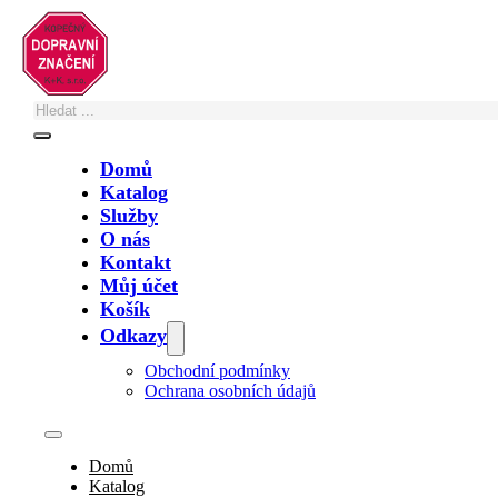
Přeskočit na hlavní obsah
Přeskočit na zápatí
Domů
Katalog
Služby
O nás
Zastupujete město, obec, nebo technické
Kontakt
služby?
Můj účet
Košík
Své poptávky a objednávky na fakturu
vyřídíte zde
. Případně nám napište
Odkazy
na
info@znacky.com
nebo zavolejte na
+420 602 502 243
.
Obchodní podmínky
Ochrana osobních údajů
Vodící tabule – Z3 (1000x500mm)
Domů
Katalog