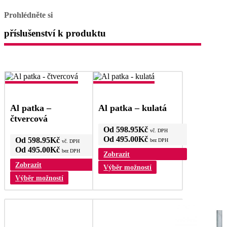
Prohlédněte si
příslušenství k produktu
Al patka –
Al patka – kulatá
čtvercová
Od
598.95
Kč
vč. DPH
Od
495.00
Kč
Od
598.95
Kč
bez DPH
vč. DPH
Od
495.00
Kč
bez DPH
Zobrazit
Zobrazit
Tento
Výběr možností
produkt
Tento
Výběr možností
má
produkt
více
má
variant.
více
Možnosti
variant.
lze
Možnosti