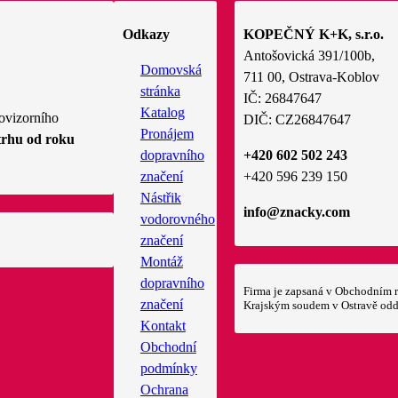
Odkazy
KOPEČNÝ K+K, s.r.o.
Antošovická 391/100b,
Domovská
711 00, Ostrava-Koblov
stránka
IČ: 26847647
Katalog
ovizorního
DIČ: CZ26847647
Pronájem
trhu od roku
dopravního
+420 602 502 243
značení
+420 596 239 150
Nástřik
info@znacky.com
vodorovného
značení
Montáž
dopravního
Firma je zapsaná v Obchodním r
značení
Krajským soudem v Ostravě odd
Kontakt
Obchodní
podmínky
Ochrana