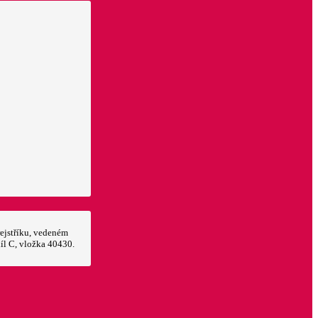
ejstříku, vedeném
íl C, vložka 40430.