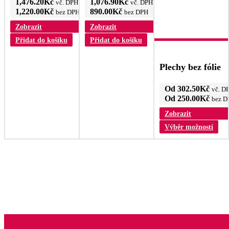
1,476.20
Kč
1,076.90
Kč
vč. DPH
vč. DPH
1,220.00
Kč
890.00
Kč
bez DPH
bez DPH
Zobrazit
Zobrazit
Přidat do košíku
Přidat do košíku
Plechy bez fólie
Od
302.50
Kč
vč. D
Od
250.00
Kč
bez D
Zobrazit
T
Výběr možností
p
m
v
va
M
lz
v
n
s
p