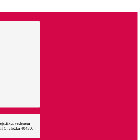
ejstříku, vedeném
íl C, vložka 40430.