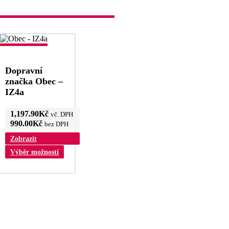
e
ybrat
a
tránce
roduktu
Dopravní
značka Obec –
IZ4a
1,197.90
Kč
vč. DPH
990.00
Kč
bez DPH
Zobrazit
Výběr možností