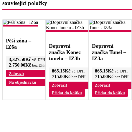
lz
související položky
v
n
s
p
Pěší zóna –
Dopravní
Dopravní
IZ6a
značka Konec
značka Tunel –
tunelu – IZ3b
IZ3a
3,327.50
Kč
vč. DPH
2,750.00
Kč
bez DPH
865.15
Kč
865.15
Kč
vč. DPH
vč. DPH
Zobrazit
715.00
Kč
715.00
Kč
bez DPH
bez DPH
Na objednávku
Zobrazit
Zobrazit
Přidat do košíku
Přidat do košíku