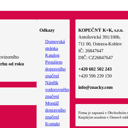
Odkazy
KOPEČNÝ K+K, s.r.o.
Antošovická 391/100b,
Domovská
711 00, Ostrava-Koblov
stránka
IČ: 26847647
Katalog
ovizorního
DIČ: CZ26847647
Pronájem
trhu od roku
dopravního
+420 602 502 243
značení
+420 596 239 150
Nástřik
info@znacky.com
vodorovného
značení
Montáž
dopravního
Firma je zapsaná v Obchodním r
značení
Krajským soudem v Ostravě odd
Kontakt