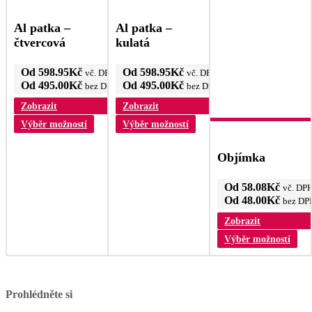
Al patka –
Al patka –
čtvercová
kulatá
Od
598.95
Kč
Od
598.95
Kč
vč. DPH
vč. DPH
Od
495.00
Kč
Od
495.00
Kč
bez DPH
bez DPH
Zobrazit
Zobrazit
Tento
Tento
Výběr možností
Výběr možností
produkt
produkt
má
má
Objímka
více
více
variant.
variant.
Možnosti
Možnosti
Od
58.08
Kč
vč. DP
lze
lze
Od
48.00
Kč
bez DP
vybrat
vybrat
Zobrazit
na
na
stránce
stránce
T
Výběr možností
produktu
produktu
p
m
v
va
Prohlédněte si
M