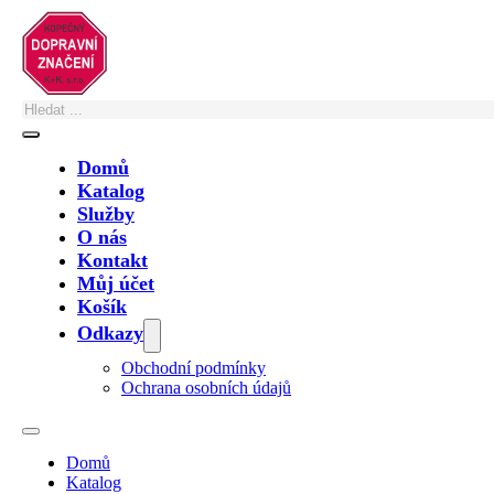
Přeskočit na hlavní obsah
Přeskočit na zápatí
Domů
Katalog
Služby
O nás
Zastupujete město, obec, nebo technické služby?
Kontakt
Můj účet
Své poptávky a objednávky na fakturu
vyřídíte zde
. Případně nám na
Košík
Odkazy
Obchodní podmínky
Ochrana osobních údajů
Emisní zóna – IZ7a
Domů
3,327.50
Kč
vč. DPH
Katalog
2,750.00
Kč