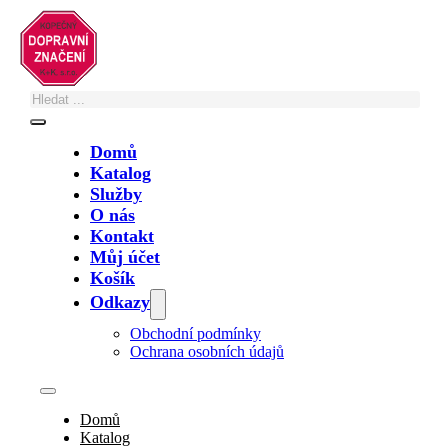
Přeskočit na hlavní obsah
Přeskočit na zápatí
Domů
Katalog
Služby
O nás
Zastupujete město, obec, nebo technické
Kontakt
služby?
Můj účet
Košík
Své poptávky a objednávky na fakturu
vyřídíte zde
. Případně nám napište
Odkazy
na
info@znacky.com
nebo zavolejte na
+420 602 502 243
.
Obchodní podmínky
Ochrana osobních údajů
Domů
Katalog