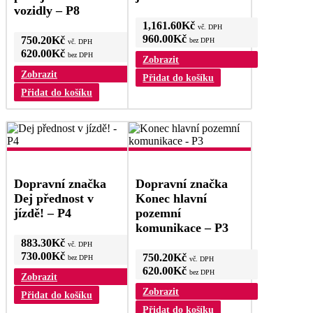
vozidly – P8
1,161.60
Kč
vč. DPH
960.00
Kč
750.20
Kč
bez DPH
vč. DPH
620.00
Kč
bez DPH
Zobrazit
Zobrazit
Přidat do košíku
Přidat do košíku
Dopravní značka
Dopravní značka
Dej přednost v
Konec hlavní
jízdě! – P4
pozemní
komunikace – P3
883.30
Kč
vč. DPH
730.00
Kč
750.20
Kč
bez DPH
vč. DPH
620.00
Kč
bez DPH
Zobrazit
Zobrazit
Přidat do košíku
Přidat do košíku