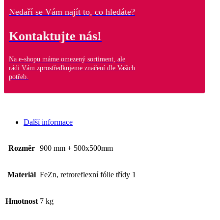
jízdě
Nedaří se Vám najít to, co hledáte?
tramvaji!
-
P5
Kontaktujte nás!
množství
Na e-shopu máme omezený sortiment, ale
rádi Vám zprostředkujeme značení dle Vašich
potřeb.
Další informace
Rozměr
900 mm + 500x500mm
Materiál
FeZn, retroreflexní fólie třídy 1
Hmotnost
7 kg