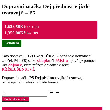
Dopravní značka Dej přednost v jízdě
tramvaji! – P5
1,633.50
Kč
vč. DPH
1,350.00
Kč
bez DPH
Skladem
Tato dopravní „DVOJ-ZNAČKA“ (jedná se o kombinaci
značek P4 a E9) se ke
sloupku
či
JAKLu
upevňuje pomocí
4ks
objímek
, které můžete objednat v sekci
PŘÍSLUŠENSTVÍ
.
Dopravní značka
P5 Dej přednost v jízdě tramvaji!
označuje dej přednost v jízdě tramvaji!.
Dopravní
značka
Přidat do košíku
Dej
přednost
v