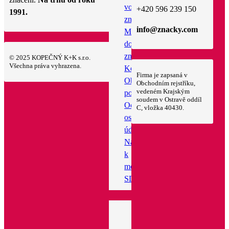
vodorovného
+420 596 239 150
1991.
značení
info@znacky.com
Montáž
dopravního
značení
© 2025 KOPEČNÝ K+K s.r.o.
Všechna práva vyhrazena.
Kontakt
Firma je zapsaná v
Obchodní
Obchodním rejstříku,
vedeném Krajským
podmínky
soudem v Ostravě oddíl
Ochrana
C, vložka 40430.
osobních
údajů
Návod
k
montáží
SDZ