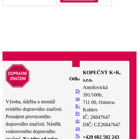
KOPEČNÝ K+K,
Odkazy
s.r.o.
Antošovická
Domovská
391/100b,
stránka
Výroba, údržba a montáž
711 00, Ostrava-
Katalog
svislého dopravního značení.
Koblov
Pronájem
Pronájem provizorního
IČ: 26847647
dopravního
dopravního značení. Nástřik
DIČ: CZ26847647
značení
vodorovného dopravního
Nástřik
+420 602 502 243
značení.
Na trhu od roku